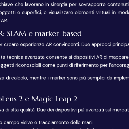
chiave che lavorano in sinergia per sovrapporre contenuti 
oggetti e superfici, e visualizzare elementi virtuali in m
’AR.
AR: SLAM e marker-based
 creare esperienze AR convincenti. Due approcci principali 
a tecnica avanzata consente ai dispositivi AR di mappare l
getti riconoscibili come punti di riferimento per l’ancoragg
za di calcolo, mentre i marker sono più semplici da impleme
loLens 2 e Magic Leap 2
va di alta qualità. Due dei dispositivi più avanzati sul merca
o campo visivo e tracciamento delle mani