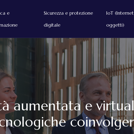
ica e
Sicurezza e protezione
IoT (Internet
mazione
digitale
oggetti)
ltà aumentata e virtua
cnologiche coinvolgen