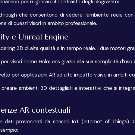
inamico per migliorare il contrasto degli ologrammi
e-through che consentono di vedere l’ambiente reale con so
ne di questi visori in ambito professionale.
ity e Unreal Engine
ring 3D di alta qualità e in tempo reale. I due motori graf
per visori come HoloLens grazie alla sua semplicità d’uso e
celto per applicazioni AR ad alto impatto visivo in ambiti c
i creare ambienti 3D dettagliati e interattivi che si inte
ienze AR contestuali
 dati provenienti da sensori IoT (Internet of Things).
esempio: