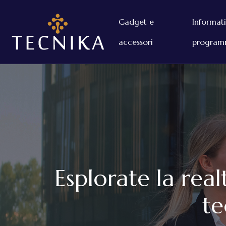
Gadget e
Informat
accessori
program
Esplorate la rea
te